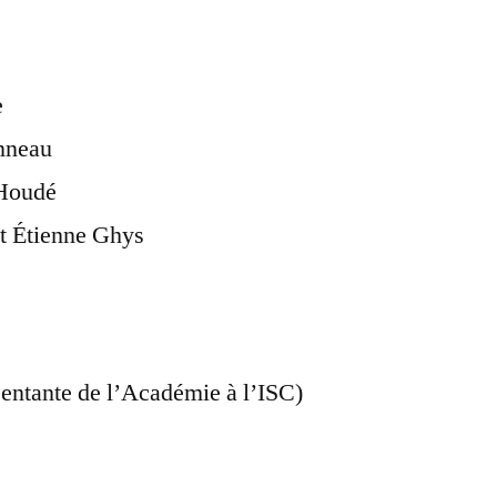
e
onneau
 Houdé
t Étienne Ghys
sentante de l’Académie à l’ISC)