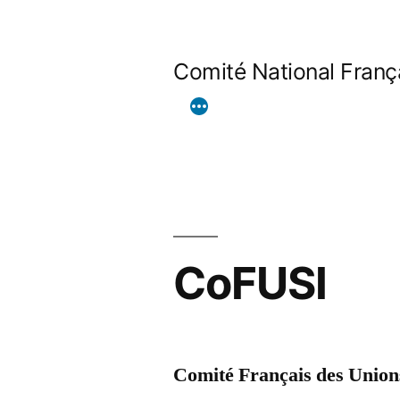
Aller
au
Comité National França
contenu
CoFUSI
Comité Français des Unions